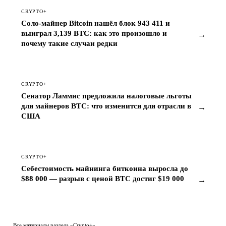
CRYPTO+
Соло-майнер Bitcoin нашёл блок 943 411 и
выиграл 3,139 BTC: как это произошло и
→
почему такие случаи редки
CRYPTO+
Сенатор Ламмис предложила налоговые льготы
для майнеров BTC: что изменится для отрасли в
→
США
CRYPTO+
Себестоимость майнинга биткоина выросла до
$88 000 — разрыв с ценой BTC достиг $19 000
→
Все материалы раздела «Crypto+»