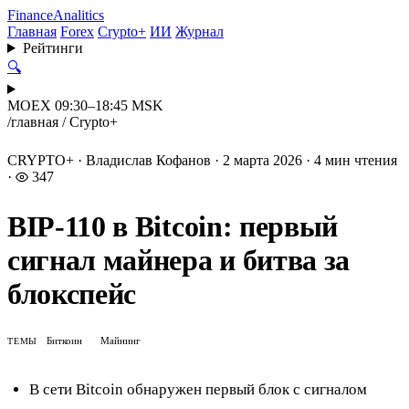
Finance
Analitics
Главная
Forex
Crypto+
ИИ
Журнал
Рейтинги
🔍
MOEX 09:30–18:45 MSK
/
главная
/
Crypto+
CRYPTO+
·
Владислав Кофанов
·
2 марта 2026
·
4 мин чтения
·
347
BIP-110 в Bitcoin: первый
сигнал майнера и битва за
блокспейс
Биткоин
Майнинг
ТЕМЫ
В сети Bitcoin обнаружен первый блок с сигналом