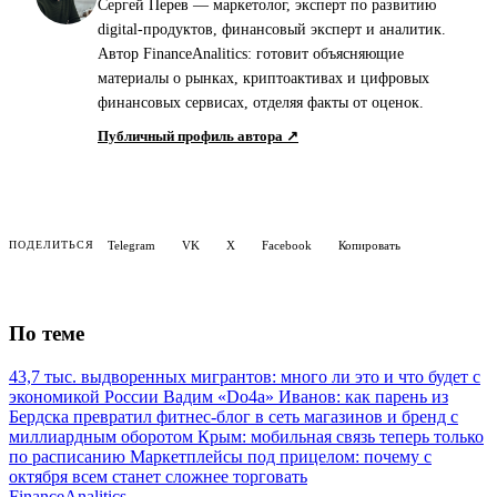
Сергей Перев — маркетолог, эксперт по развитию
digital-продуктов, финансовый эксперт и аналитик.
Автор FinanceAnalitics: готовит объясняющие
материалы о рынках, криптоактивах и цифровых
финансовых сервисах, отделяя факты от оценок.
Публичный профиль автора ↗
Telegram
VK
X
Facebook
Копировать
ПОДЕЛИТЬСЯ
По теме
43,7 тыс. выдворенных мигрантов: много ли это и что будет с
экономикой России
Вадим «Do4a» Иванов: как парень из
Бердска превратил фитнес-блог в сеть магазинов и бренд с
миллиардным оборотом
Крым: мобильная связь теперь только
по расписанию
Маркетплейсы под прицелом: почему с
октября всем станет сложнее торговать
Finance
Analitics