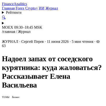
Finance
Analitics
Главная
Forex
Crypto+
ИИ
Журнал
Рейтинги
🔍
MOEX 09:30–18:45 MSK
/
главная
/
Журнал
ЖУРНАЛ
·
Сергей Перев
·
11 июня 2026
·
5 мин чтения
·
63
Надоел запах от соседского
курятника: куда жаловаться?
Рассказывает Елена
Васильева
Бизнес
ТЕМЫ