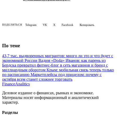
Telegram
VK
X
Facebook
Копировать
ПОДЕЛИТЬСЯ
По теме
43,7 тыс. выдворенных мигрантов: много ли это и что будет с
экономикой России
Вадим «Do4a» Иванов: как парень из
Бердска превратил фитнес-блог в сеть магазинов и бренд с
миллиардным оборотом
Крым: мобильная связь теперь только
по расписанию
Маркетплейсы под прицелом: почему с
октября всем станет сложнее торговать
Finance
Analitics
Деловое издание о финансах, рынках и экономике.
Материалы носят информационный и аналитический
характер.
Разделы