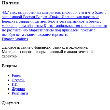
По теме
43,7 тыс. выдворенных мигрантов: много ли это и что будет с
экономикой России
Вадим «Do4a» Иванов: как парень из
Бердска превратил фитнес-блог в сеть магазинов и бренд с
миллиардным оборотом
Крым: мобильная связь теперь только
по расписанию
Маркетплейсы под прицелом: почему с
октября всем станет сложнее торговать
Finance
Analitics
Деловое издание о финансах, рынках и экономике.
Материалы носят информационный и аналитический
характер.
Разделы
Forex
Crypto+
ИИ
Журнал
Рейтинги
Документы