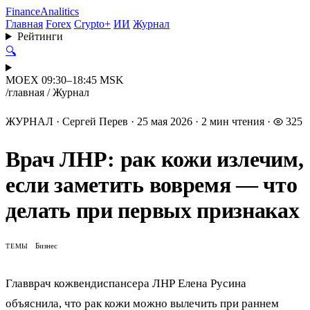
Finance
Analitics
Главная
Forex
Crypto+
ИИ
Журнал
Рейтинги
🔍
MOEX 09:30–18:45 MSK
/
главная
/
Журнал
ЖУРНАЛ
·
Сергей Перев
·
25 мая 2026
·
2 мин чтения
·
325
Врач ЛНР: рак кожи излечим,
если заметить вовремя — что
делать при первых признаках
Бизнес
ТЕМЫ
Главврач кожвендиспансера ЛНР Елена Русина
объяснила, что рак кожи можно вылечить при раннем