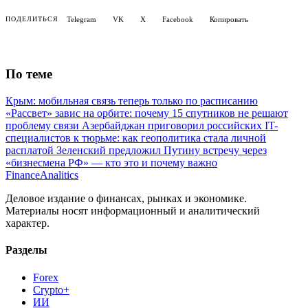
Telegram
VK
X
Facebook
Копировать
ПОДЕЛИТЬСЯ
По теме
Крым: мобильная связь теперь только по расписанию
«Рассвет» завис на орбите: почему 15 спутников не решают
проблему связи
Азербайджан приговорил российских IT-
специалистов к тюрьме: как геополитика стала личной
расплатой
Зеленский предложил Путину встречу через
«бизнесмена РФ» — кто это и почему важно
Finance
Analitics
Деловое издание о финансах, рынках и экономике.
Материалы носят информационный и аналитический
характер.
Разделы
Forex
Crypto+
ИИ