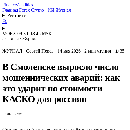
Finance
Analitics
Главная
Forex
Crypto+
ИИ
Журнал
Рейтинги
🔍
MOEX 09:30–18:45 MSK
/
главная
/
Журнал
ЖУРНАЛ
·
Сергей Перев
·
14 мая 2026
·
2 мин чтения
·
35
В Смоленске выросло число
мошеннических аварий: как
это ударит по стоимости
КАСКО для россиян
Связь
ТЕМЫ
Смоленская область возглавила рейтинг регионов по