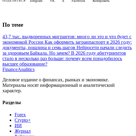
Telegram
VK
X
Facebook
Копировать
ПОДЕЛИТЬСЯ
По теме
43,7 тыс. выдворенных мигрантов: много ли это и что будет с
экономикой России
Как оформить загранпаспорт в 2026 году:
документы, пошлина и семь шагов
Нейросети начали следить
за здоровьем Байкала. Но зачем?
В 2026 году абитуриентов
стало в несколько раз больше: почему всем понадобилось
высшее образование?
Finance
Analitics
Деловое издание о финансах, рынках и экономике.
Материалы носят информационный и аналитический
характер.
Разделы
Forex
Crypto+
ИИ
Журнал