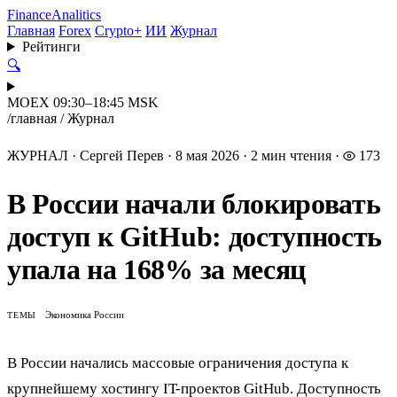
Finance
Analitics
Главная
Forex
Crypto+
ИИ
Журнал
Рейтинги
🔍
MOEX 09:30–18:45 MSK
/
главная
/
Журнал
ЖУРНАЛ
·
Сергей Перев
·
8 мая 2026
·
2 мин чтения
·
173
В России начали блокировать
доступ к GitHub: доступность
упала на 168% за месяц
Экономика России
ТЕМЫ
В России начались массовые ограничения доступа к
крупнейшему хостингу IT-проектов GitHub. Доступность