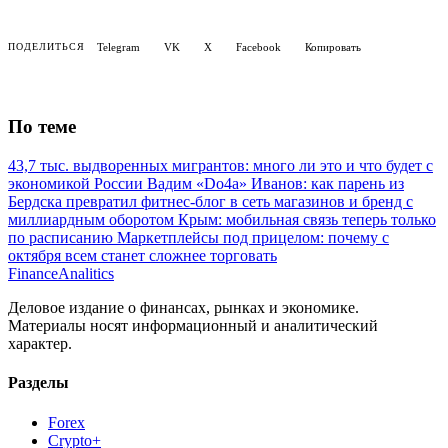
Telegram
VK
X
Facebook
Копировать
ПОДЕЛИТЬСЯ
По теме
43,7 тыс. выдворенных мигрантов: много ли это и что будет с
экономикой России
Вадим «Do4a» Иванов: как парень из
Бердска превратил фитнес-блог в сеть магазинов и бренд с
миллиардным оборотом
Крым: мобильная связь теперь только
по расписанию
Маркетплейсы под прицелом: почему с
октября всем станет сложнее торговать
Finance
Analitics
Деловое издание о финансах, рынках и экономике.
Материалы носят информационный и аналитический
характер.
Разделы
Forex
Crypto+