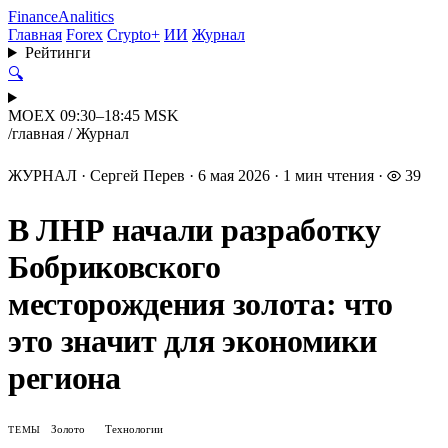
Finance
Analitics
Главная
Forex
Crypto+
ИИ
Журнал
Рейтинги
🔍
MOEX 09:30–18:45 MSK
/
главная
/
Журнал
ЖУРНАЛ
·
Сергей Перев
·
6 мая 2026
·
1 мин чтения
·
39
В ЛНР начали разработку
Бобриковского
месторождения золота: что
это значит для экономики
региона
Золото
Технологии
ТЕМЫ