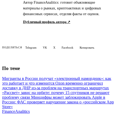
Автор FinanceAnalitics: готовит объясняющие
материалы о рынках, криптоактивах и цифровых
финансовых сервисах, отделяя факты от оценок.
Публичный профиль автора ↗
Telegram
VK
X
Facebook
Копировать
ПОДЕЛИТЬСЯ
По теме
Мигранты в России получат «электронный намордник»: как
это работает и что изменится
Ozon временно ограничил
доставку в ДНР из-за проблем на транспортных маршрутах
«Рассвет» завис на орбите: почему 15 спутников не решают
проблему связи
Минцифры может заблокировать Apple в
России: ФАС проверяет нарушение закона о «российском App
Store»
Finance
Analitics