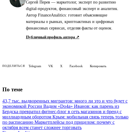
Сергей Перев — маркетолог, эксперт по развитию
digital-продуктов, финансовый эксперт и аналитик.
Автор FinanceAnalitics: готовит объясняющие
материалы о рынках, криптоактивах и цифровых
финансовых сервисах, отделяя факты от оценок.
Публичный профиль автора ↗
Telegram
VK
X
Facebook
Копировать
ПОДЕЛИТЬСЯ
По теме
43,7 тыс. выдворенных мигрантов: много ли это и что будет с
экономикой России
Вадим «Do4a» Иванов: как парень из
Бердска превратил фитнес-блог в сеть магазинов и бренд с
миллиардным оборотом
Крым: мобильная связь теперь только
по расписанию
Маркетплейсы под прицелом: почему с
октября всем станет сложнее торговать