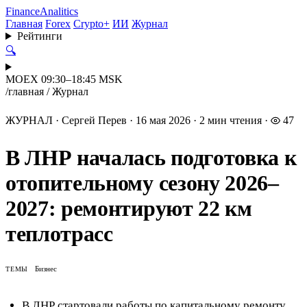
Finance
Analitics
Главная
Forex
Crypto+
ИИ
Журнал
Рейтинги
🔍
MOEX 09:30–18:45 MSK
/
главная
/
Журнал
ЖУРНАЛ
·
Сергей Перев
·
16 мая 2026
·
2 мин чтения
·
47
В ЛНР началась подготовка к
отопительному сезону 2026–
2027: ремонтируют 22 км
теплотрасс
Бизнес
ТЕМЫ
В ЛНР стартовали работы по капитальному ремонту