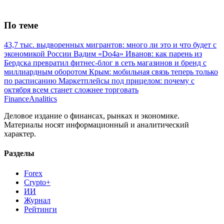
По теме
43,7 тыс. выдворенных мигрантов: много ли это и что будет с
экономикой России
Вадим «Do4a» Иванов: как парень из
Бердска превратил фитнес-блог в сеть магазинов и бренд с
миллиардным оборотом
Крым: мобильная связь теперь только
по расписанию
Маркетплейсы под прицелом: почему с
октября всем станет сложнее торговать
Finance
Analitics
Деловое издание о финансах, рынках и экономике.
Материалы носят информационный и аналитический
характер.
Разделы
Forex
Crypto+
ИИ
Журнал
Рейтинги