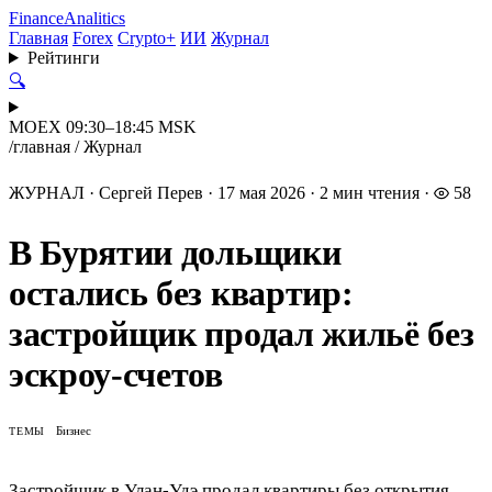
Finance
Analitics
Главная
Forex
Crypto+
ИИ
Журнал
Рейтинги
🔍
MOEX 09:30–18:45 MSK
/
главная
/
Журнал
ЖУРНАЛ
·
Сергей Перев
·
17 мая 2026
·
2 мин чтения
·
58
В Бурятии дольщики
остались без квартир:
застройщик продал жильё без
эскроу-счетов
Бизнес
ТЕМЫ
Застройщик в Улан-Удэ продал квартиры без открытия