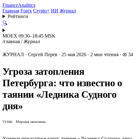
Finance
Analitics
Главная
Forex
Crypto+
ИИ
Журнал
Рейтинги
🔍
MOEX 09:30–18:45 MSK
/
главная
/
Журнал
ЖУРНАЛ
·
Сергей Перев
·
25 мая 2026
·
2 мин чтения
·
34
Угроза затопления
Петербурга: что известно о
таянии «Ледника Судного
дня»
Мировая экономика
ТЕМЫ
Ученые предупреждают: таяние «Ледника Судного дня»