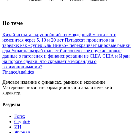
По теме
Китай испытал крупнейший термоядерный магнит: что
изменится через 5, 10 и 20 лет
Пятьдесят процентов на
тарелке: как «супер Эль-Ниньо» перекраивает мировые рынки
еды
Украина разрабатывает биологическое оружие: новые
данные о патогенах и финансировании из США
США и Иран
на пороге сделки: что скрывает меморандум о
взаимопонимании?
Finance
Analitics
Деловое издание о финансах, рынках и экономике.
Материалы носят информационный и аналитический
характер.
Разделы
Forex
Crypto+
ИИ
Журнал