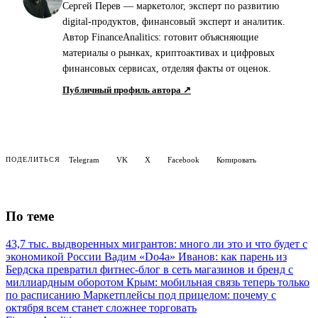
Сергей Перев — маркетолог, эксперт по развитию
digital-продуктов, финансовый эксперт и аналитик.
Автор FinanceAnalitics: готовит объясняющие
материалы о рынках, криптоактивах и цифровых
финансовых сервисах, отделяя факты от оценок.
Публичный профиль автора ↗
Telegram
VK
X
Facebook
Копировать
ПОДЕЛИТЬСЯ
По теме
43,7 тыс. выдворенных мигрантов: много ли это и что будет с
экономикой России
Вадим «Do4a» Иванов: как парень из
Бердска превратил фитнес-блог в сеть магазинов и бренд с
миллиардным оборотом
Крым: мобильная связь теперь только
по расписанию
Маркетплейсы под прицелом: почему с
октября всем станет сложнее торговать