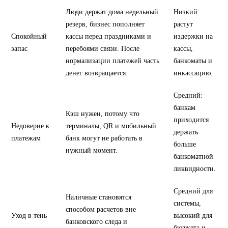
Люди держат дома недельный
Низкий:
резерв, бизнес пополняет
растут
Спокойный
кассы перед праздниками и
издержки на
запас
перебоями связи. После
кассы,
нормализации платежей часть
банкоматы и
денег возвращается.
инкассацию.
Средний:
банкам
Кэш нужен, потому что
приходится
Недоверие к
терминалы, QR и мобильный
держать
платежам
банк могут не работать в
больше
нужный момент.
банкоматной
ликвидности.
Средний для
Наличные становятся
системы,
способом расчетов вне
Уход в тень
высокий для
банковского следа и
бюджета и