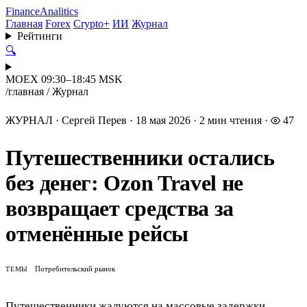
Finance
Analitics
Главная
Forex
Crypto+
ИИ
Журнал
Рейтинги
🔍
MOEX 09:30–18:45 MSK
/
главная
/
Журнал
ЖУРНАЛ
·
Сергей Перев
·
18 мая 2026
·
2 мин чтения
·
47
Путешественники остались
без денег: Ozon Travel не
возвращает средства за
отменённые рейсы
Потребительский рынок
ТЕМЫ
Путешественники жалуются на массовые задержки