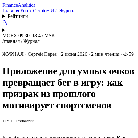
Finance
Analitics
Главная
Forex
Crypto+
ИИ
Журнал
Рейтинги
🔍
MOEX 09:30–18:45 MSK
/
главная
/
Журнал
ЖУРНАЛ
·
Сергей Перев
·
2 июня 2026
·
2 мин чтения
·
59
Приложение для умных очков
превращает бег в игру: как
призрак из прошлого
мотивирует спортсменов
Технологии
ТЕМЫ
Разработчик создал приложение для умных очков Ray-