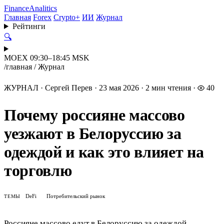
Finance
Analitics
Главная
Forex
Crypto+
ИИ
Журнал
Рейтинги
🔍
MOEX 09:30–18:45 MSK
/
главная
/
Журнал
ЖУРНАЛ
·
Сергей Перев
·
23 мая 2026
·
2 мин чтения
·
40
Почему россияне массово
уезжают в Белоруссию за
одеждой и как это влияет на
торговлю
DeFi
Потребительский рынок
ТЕМЫ
Россияне массово едут в Белоруссию за одеждой