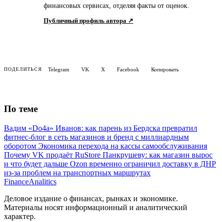
финансовых сервисах, отделяя факты от оценок.
Публичный профиль автора ↗
Telegram
VK
X
Facebook
Копировать
ПОДЕЛИТЬСЯ
По теме
Вадим «Do4a» Иванов: как парень из Бердска превратил
фитнес-блог в сеть магазинов и бренд с миллиардным
оборотом
Экономика перехода на кассы самообслуживания
Почему VK продаёт RuStore Панкрушеву: как магазин вырос
и что будет дальше
Ozon временно ограничил доставку в ДНР
из-за проблем на транспортных маршрутах
Finance
Analitics
Деловое издание о финансах, рынках и экономике.
Материалы носят информационный и аналитический
характер.