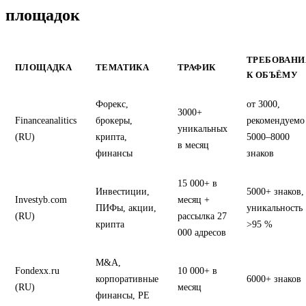
площадок
ТРЕБОВАНИ
ПЛОЩАДКА
ТЕМАТИКА
ТРАФИК
К ОБЪЁМУ
Форекс,
от 3000,
3000+
Financeanalitics
брокеры,
рекомендуемо
уникальных
(RU)
крипта,
5000–8000
в месяц
финансы
знаков
15 000+ в
Инвестиции,
5000+ знаков,
Investyb.com
месяц +
ПИФы, акции,
уникальность
(RU)
рассылка 27
крипта
>95 %
000 адресов
M&A,
Fondexx.ru
10 000+ в
корпоративные
6000+ знаков
(RU)
месяц
финансы, PE