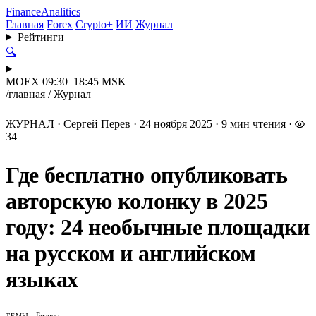
Finance
Analitics
Главная
Forex
Crypto+
ИИ
Журнал
Рейтинги
🔍
MOEX 09:30–18:45 MSK
/
главная
/
Журнал
ЖУРНАЛ
·
Сергей Перев
·
24 ноября 2025
·
9 мин чтения
·
34
Где бесплатно опубликовать
авторскую колонку в 2025
году: 24 необычные площадки
на русском и английском
языках
Бизнес
ТЕМЫ