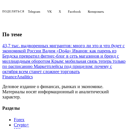
Telegram
VK
X
Facebook
Копировать
ПОДЕЛИТЬСЯ
По теме
43,7 тыс. выдворенных мигрантов: много ли это и что будет с
экономикой России
Вадим «Do4a» Иванов: как парень из
Бердска превратил фитнес-блог в сеть магазинов и бренд с
миллиардным оборотом
Крым: мобильная связь теперь только
по расписанию
Маркетплейсы под прицелом: почему с
октября всем станет сложнее торговать
Finance
Analitics
Деловое издание о финансах, рынках и экономике.
Материалы носят информационный и аналитический
характер.
Разделы
Forex
Crypto+