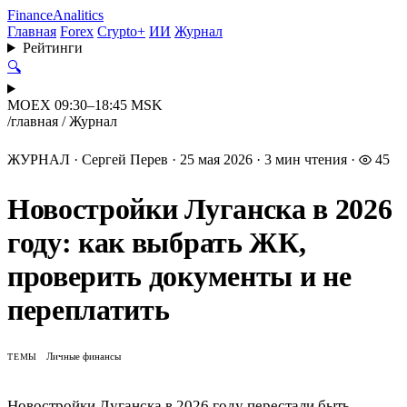
Finance
Analitics
Главная
Forex
Crypto+
ИИ
Журнал
Рейтинги
🔍
MOEX 09:30–18:45 MSK
/
главная
/
Журнал
ЖУРНАЛ
·
Сергей Перев
·
25 мая 2026
·
3 мин чтения
·
45
Новостройки Луганска в 2026
году: как выбрать ЖК,
проверить документы и не
переплатить
Личные финансы
ТЕМЫ
Новостройки Луганска в 2026 году перестали быть