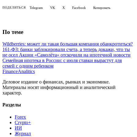
По теме
Wildberries: может ли такая большая компания обанкротиться?
161-ФЗ: банки заблокировали счета, а теперь докажи, что ты
не осел
Акции «Самолёта» отскочили на ипотечной новости
Семейная ипотека в России: с июля ставки вырастут для
семей с одним ребенком
Finance
Analitics
Деловое издание о финансах, рынках и экономике.
Материалы носят информационный и аналитический
характер.
Разделы
Forex
Crypto+
ИИ
Журнал
Рейтинги