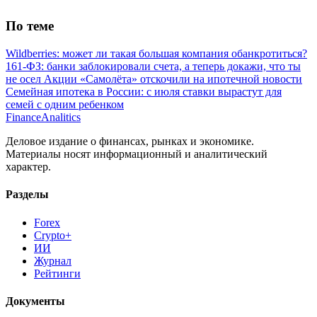
По теме
Wildberries: может ли такая большая компания обанкротиться?
161-ФЗ: банки заблокировали счета, а теперь докажи, что ты
не осел
Акции «Самолёта» отскочили на ипотечной новости
Семейная ипотека в России: с июля ставки вырастут для
семей с одним ребенком
Finance
Analitics
Деловое издание о финансах, рынках и экономике.
Материалы носят информационный и аналитический
характер.
Разделы
Forex
Crypto+
ИИ
Журнал
Рейтинги
Документы