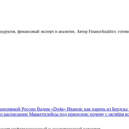
продуктов, финансовый эксперт и аналитик. Автор FinanceAnalitics: го
экономикой России
Вадим «Do4a» Иванов: как парень из Бердска 
по расписанию
Маркетплейсы под прицелом: почему с октября вс