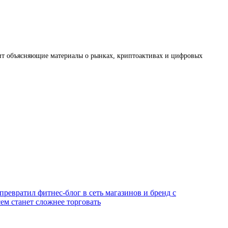
товит объясняющие материалы о рынках, криптоактивах и цифровых
превратил фитнес-блог в сеть магазинов и бренд с
ем станет сложнее торговать