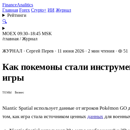
Finance
Analitics
Главная
Forex
Crypto+
ИИ
Журнал
Рейтинги
🔍
MOEX 09:30–18:45 MSK
/
главная
/
Журнал
ЖУРНАЛ
·
Сергей Перев
·
11 июня 2026
·
2 мин чтения
·
51
Как покемоны стали инструмен
игры
Бизнес
ТЕМЫ
Niantic Spatial использует данные от игроков Pokémon G
том, как игра стала источником ценных
данных
для военных