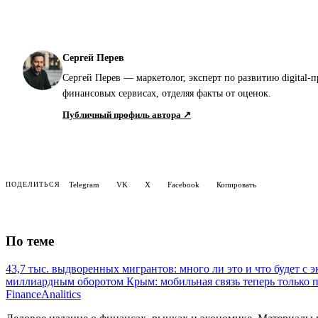
Сергей Перев
Сергей Перев — маркетолог, эксперт по развитию digital-
финансовых сервисах, отделяя факты от оценок.
Публичный профиль автора ↗
Telegram
VK
X
Facebook
Копировать
ПОДЕЛИТЬСЯ
По теме
43,7 тыс. выдворенных мигрантов: много ли это и что будет с 
миллиардным оборотом
Крым: мобильная связь теперь только 
Finance
Analitics