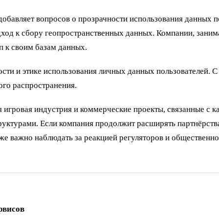
добавляет вопросов о прозрачности использования данных п
дход к сбору геопространственных данных. Компании, зани
п к своим базам данных.
ости и этике использования личных данных пользователей. С
ого распространения.
 игровая индустрия и коммерческие проекты, связанные с к
руктурами. Если компания продолжит расширять партнёрства
же важно наблюдать за реакцией регуляторов и общественнос
рвисов