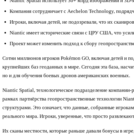
Niantic Spatial использует 30+ млрд изображений и 3
Компания сотрудничает с Aechelon Technology, подряд
Игроки, включая детей, не подозревали, что их сканиро
Niantic имеет исторические связи с ЦРУ США, что усил
Проект может изменить подход к сбору геопространст
Сотни миллионов игроков Pokémon GO, включая детей и под
крупнейших баз геоданных в мире. Сегодня эта база, насч
но и для обучения боевых дронов американских военных.
Niantic Spatial, технологическое подразделение компани
рамках партнёрства геопространственные технологии Nian
структурами. Это означает, что данные, собранные игрока
реального мира. Игроки, уверенные, что просто развлекают
Их сканы местности, которые раньше давали бонусы в игре