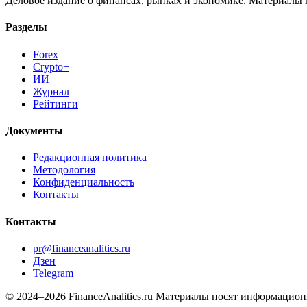
Деловое издание о финансах, рынках и экономике. Материалы
Разделы
Forex
Crypto+
ИИ
Журнал
Рейтинги
Документы
Редакционная политика
Методология
Конфиденциальность
Контакты
Контакты
pr@financeanalitics.ru
Дзен
Telegram
© 2024–2026 FinanceAnalitics.ru
Материалы носят информацион