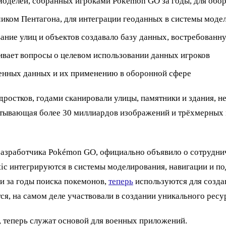
D-моделей, собранных игроками Pokémon GO за годы, для о
чиком Пентагона, для интеграции геоданных в системы моде
вание улиц и объектов создавало базу данных, востребованн
ивает вопросы о целевом использовании данных игроков
венных данных и их применению в оборонной сфере
ростков, годами сканировали улицы, памятники и здания, н
итывающая более 30 миллиардов изображений и трёхмерных м
и-разработчика Pokémon GO, официально объявило о сотрудн
tic интегрируются в системы моделирования, навигации и 
ми за годы поиска покемонов,
теперь
используются для созда
ся, на самом деле участвовали в создании уникального ресу
, теперь служат основой для военных приложений.