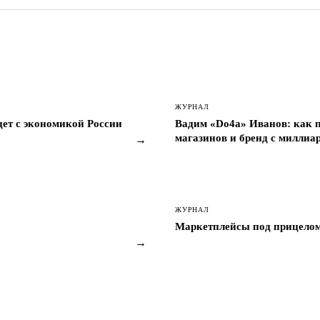
ЖУРНАЛ
удет с экономикой России
Вадим «Do4a» Иванов: как п
магазинов и бренд с милли
→
ЖУРНАЛ
Маркетплейсы под прицелом:
→