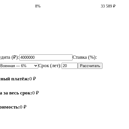
8%
33 589 ₽
дита (₽):
Ставка (%):
Срок (лет):
Рассчитать
ный платёж:
0 ₽
 за весь срок:
0 ₽
оимость:
0 ₽