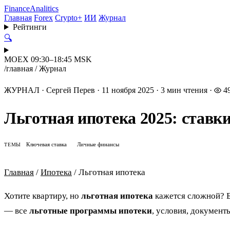
Finance
Analitics
Главная
Forex
Crypto+
ИИ
Журнал
Рейтинги
🔍
MOEX 09:30–18:45 MSK
/
главная
/
Журнал
ЖУРНАЛ
·
Сергей Перев
·
11 ноября 2025
·
3 мин чтения
·
4
Льготная ипотека 2025: ставк
Ключевая ставка
Личные финансы
ТЕМЫ
Главная
/
Ипотека
/
Льготная ипотека
Хотите квартиру, но
льготная ипотека
кажется сложной? 
— все
льготные программы ипотеки
, условия, документ