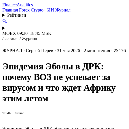
Finance
Analitics
Главная
Forex
Crypto+
ИИ
Журнал
Рейтинги
🔍
MOEX 09:30–18:45 MSK
/
главная
/
Журнал
ЖУРНАЛ
·
Сергей Перев
·
31 мая 2026
·
2 мин чтения
·
176
Эпидемия Эболы в ДРК:
почему ВОЗ не успевает за
вирусом и что ждет Африку
этим летом
Бизнес
ТЕМЫ
Эпидемия Эболы в ДРК обостряется: зафиксировано