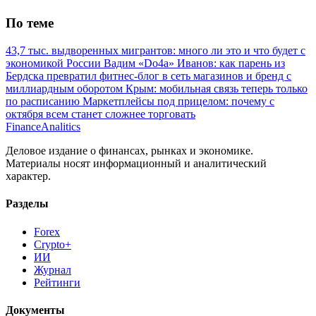
По теме
43,7 тыс. выдворенных мигрантов: много ли это и что будет с
экономикой России
Вадим «Do4a» Иванов: как парень из
Бердска превратил фитнес-блог в сеть магазинов и бренд с
миллиардным оборотом
Крым: мобильная связь теперь только
по расписанию
Маркетплейсы под прицелом: почему с
октября всем станет сложнее торговать
Finance
Analitics
Деловое издание о финансах, рынках и экономике.
Материалы носят информационный и аналитический
характер.
Разделы
Forex
Crypto+
ИИ
Журнал
Рейтинги
Документы