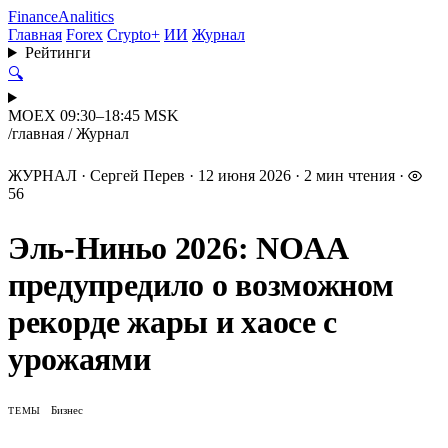
Finance
Analitics
Главная
Forex
Crypto+
ИИ
Журнал
Рейтинги
🔍
MOEX 09:30–18:45 MSK
/
главная
/
Журнал
ЖУРНАЛ
·
Сергей Перев
·
12 июня 2026
·
2 мин чтения
·
56
Эль-Ниньо 2026: NOAA
предупредило о возможном
рекорде жары и хаосе с
урожаями
Бизнес
ТЕМЫ