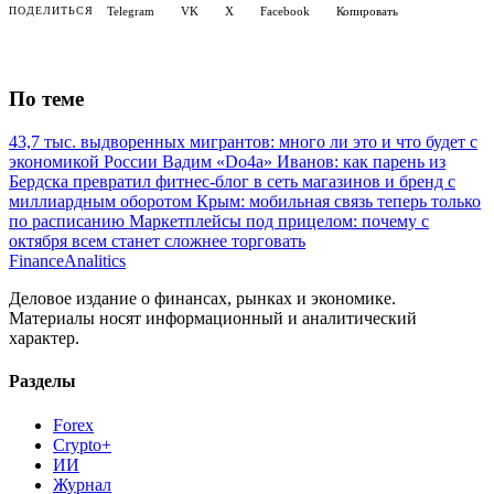
Telegram
VK
X
Facebook
Копировать
ПОДЕЛИТЬСЯ
По теме
43,7 тыс. выдворенных мигрантов: много ли это и что будет с
экономикой России
Вадим «Do4a» Иванов: как парень из
Бердска превратил фитнес-блог в сеть магазинов и бренд с
миллиардным оборотом
Крым: мобильная связь теперь только
по расписанию
Маркетплейсы под прицелом: почему с
октября всем станет сложнее торговать
Finance
Analitics
Деловое издание о финансах, рынках и экономике.
Материалы носят информационный и аналитический
характер.
Разделы
Forex
Crypto+
ИИ
Журнал