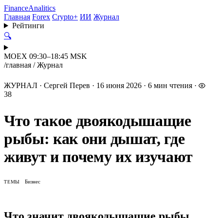
Finance
Analitics
Главная
Forex
Crypto+
ИИ
Журнал
Рейтинги
🔍
MOEX 09:30–18:45 MSK
/
главная
/
Журнал
ЖУРНАЛ
·
Сергей Перев
·
16 июня 2026
·
6 мин чтения
·
38
Что такое двоякодышащие
рыбы: как они дышат, где
живут и почему их изучают
Бизнес
ТЕМЫ
Что значит двоякодышащие рыбы