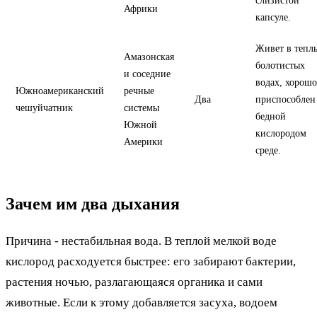
слизистой
Африки
капсуле.
Живет в тепл
Амазонская
болотистых
и соседние
водах, хорошо
Южноамериканский
речные
Два
приспособлен
чешуйчатник
системы
бедной
Южной
кислородом
Америки
среде.
Зачем им два дыхания
Причина - нестабильная вода. В теплой мелкой воде
кислород расходуется быстрее: его забирают бактерии,
растения ночью, разлагающаяся органика и сами
животные. Если к этому добавляется засуха, водоем