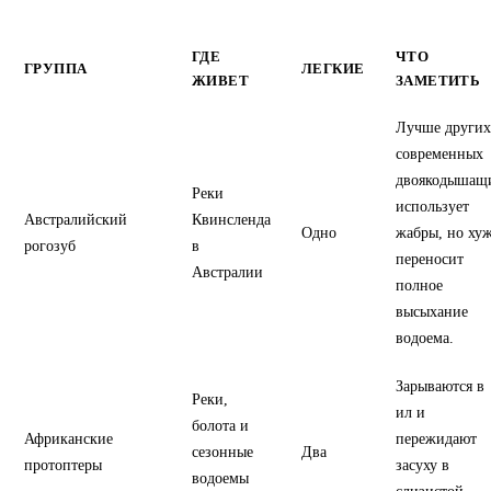
ГДЕ
ЧТО
ГРУППА
ЛЕГКИЕ
ЖИВЕТ
ЗАМЕТИТЬ
Лучше других
современных
двоякодышащ
Реки
использует
Австралийский
Квинсленда
Одно
жабры, но ху
рогозуб
в
переносит
Австралии
полное
высыхание
водоема.
Зарываются в
Реки,
ил и
болота и
Африканские
пережидают
сезонные
Два
протоптеры
засуху в
водоемы