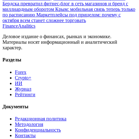
Бердска превратил фитнес-блог в сеть магазинов и бренд с
миллиардным оборотом
Крым: мобильная связь теперь только
по расписанию
Маркетплейсы под прицелом: почему с
октября всем станет сложнее торговать
Finance
Analitics
Деловое издание о финансах, рынках и экономике.
Материалы носят информационный и аналитический
характер.
Разделы
Forex
Crypto+
ИИ
Журнал
Рейтинги
Документы
Редакционная политика
Методология
Конфиденциальность
Контакты