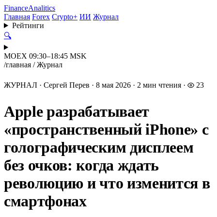
Finance
Analitics
Главная
Forex
Crypto+
ИИ
Журнал
Рейтинги
🔍
MOEX 09:30–18:45 MSK
/
главная
/
Журнал
ЖУРНАЛ
·
Сергей Перев
·
8 мая 2026
·
2 мин чтения
·
23
Apple разрабатывает
«пространственный iPhone» с
голографическим дисплеем
без очков: когда ждать
революцию и что изменится в
смартфонах