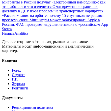
Мигранты в России получат «электронный намордник»: как
это работает и что изменится
Ozon временно ограничил
доставку в ДНР из-за проблем на транспортных маршрутах
«Рассвет» завис на орбите: почему 15 спутников не решают
проблему связи
Минцифры может заблокировать Apple в
России: ФАС проверяет нарушение закона о «российском App
Store»
Finance
Analitics
Деловое издание о финансах, рынках и экономике.
Материалы носят информационный и аналитический
характер.
Разделы
Forex
Crypto+
ИИ
Журнал
Рейтинги
Документы
Редакционная политика