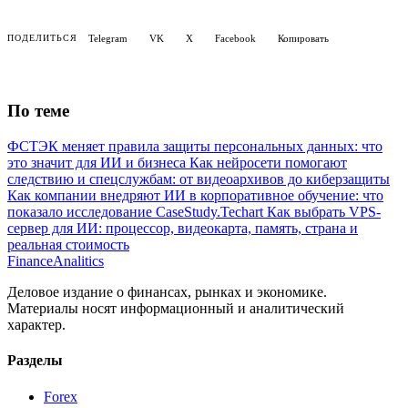
Telegram
VK
X
Facebook
Копировать
ПОДЕЛИТЬСЯ
По теме
ФСТЭК меняет правила защиты персональных данных: что
это значит для ИИ и бизнеса
Как нейросети помогают
следствию и спецслужбам: от видеоархивов до киберзащиты
Как компании внедряют ИИ в корпоративное обучение: что
показало исследование CaseStudy.Techart
Как выбрать VPS-
сервер для ИИ: процессор, видеокарта, память, страна и
реальная стоимость
Finance
Analitics
Деловое издание о финансах, рынках и экономике.
Материалы носят информационный и аналитический
характер.
Разделы
Forex