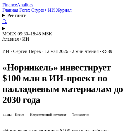
Finance
Analitics
Главная
Forex
Crypto+
ИИ
Журнал
Рейтинги
🔍
MOEX 09:30–18:45 MSK
/
главная
/
ИИ
ИИ
·
Сергей Перев
·
12 мая 2026
·
2 мин чтения
·
39
«Норникель» инвестирует
$100 млн в ИИ-проект по
палладиевым материалам до
2030 года
Бизнес
Искусственный интеллект
Технологии
ТЕМЫ
«Норникель» инвестирует $100 млн в разработку