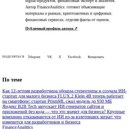
digital-продуктов, финансовый эксперт и аналитик.
Автор FinanceAnalitics: готовит объясняющие
материалы о рынках, криптоактивах и цифровых
финансовых сервисах, отделяя факты от оценок.
Публичный профиль автора ↗
Telegram
VK
X
Facebook
Копировать
ПОДЕЛИТЬСЯ
По теме
Как 12-летняя разработчица обошла стереотипы и создала ИИ-
стартап для малого бизнеса
FLUX.2 Klein 4B теперь работает
на смартфоне: стартап PrismML сжал модель до 930 МБ
Яндекс B2B Tech запускает ИИ-генератор сайтов и
приложений без кода — что это значит для бизнеса?
Крупные
компании отказываются от ИИ из-за взлетевших затрат: что
изменится для разработчиков и бизнеса
Finance
Analitics