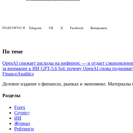
Telegram
VK
X
Facebook
Копировать
ПОДЕЛИТЬСЯ
По теме
OpenAI снижает расходы на инференс — и отдает сэкономлен
за внимание к ИИ
GPT-5.6 Sol: почему OpenAI снова поднимает
Finance
Analitics
Деловое издание о финансах, рынках и экономике. Материалы
Разделы
Forex
Crypto+
ИИ
Журнал
Рейтинги