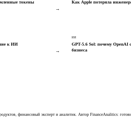
омленные токены
Как Apple потеряла инжене
→
ИИ
ние к ИИ
GPT-5.6 Sol: почему OpenAI 
бизнеса
→
продуктов, финансовый эксперт и аналитик. Автор FinanceAnalitics: го