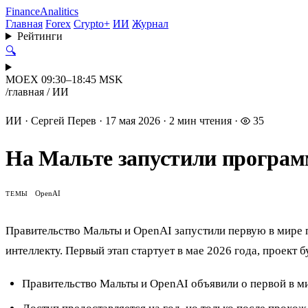
Finance
Analitics
Главная
Forex
Crypto+
ИИ
Журнал
Рейтинги
🔍
MOEX 09:30–18:45 MSK
/
главная
/
ИИ
ИИ
·
Сергей Перев
·
17 мая 2026
·
2 мин чтения
·
35
На Мальте запустили программ
OpenAI
ТЕМЫ
Правительство Мальты и OpenAI запустили первую в мире 
интеллекту. Первый этап стартует в мае 2026 года, проект 
Правительство Мальты и OpenAI объявили о первой в ми