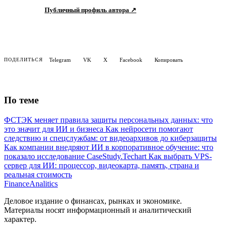
Telegram
VK
X
Facebook
Копировать
ПОДЕЛИТЬСЯ
По теме
ФСТЭК меняет правила защиты персональных данных: что
это значит для ИИ и бизнеса
Как нейросети помогают
следствию и спецслужбам: от видеоархивов до киберзащиты
Как компании внедряют ИИ в корпоративное обучение: что
показало исследование CaseStudy.Techart
Как выбрать VPS-
сервер для ИИ: процессор, видеокарта, память, страна и
реальная стоимость
Finance
Analitics
Деловое издание о финансах, рынках и экономике.
Материалы носят информационный и аналитический
характер.
Разделы