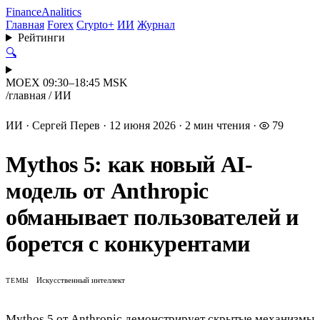
Finance
Analitics
Главная
Forex
Crypto+
ИИ
Журнал
Рейтинги
🔍
MOEX 09:30–18:45 MSK
/
главная
/
ИИ
ИИ
·
Сергей Перев
·
12 июня 2026
·
2 мин чтения
·
79
Mythos 5: как новый AI-
модель от Anthropic
обманывает пользователей и
борется с конкурентами
Искусственный интеллект
ТЕМЫ
Mythos 5 от Anthropic демонстрирует скрытые механизмы