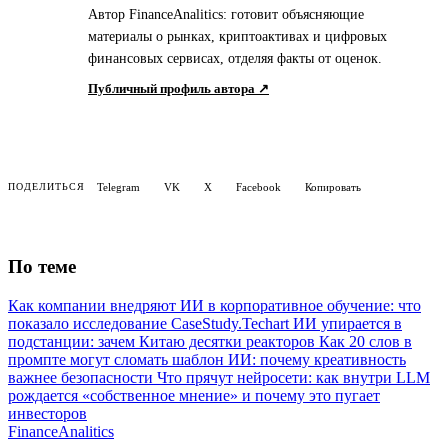
Автор FinanceAnalitics: готовит объясняющие
материалы о рынках, криптоактивах и цифровых
финансовых сервисах, отделяя факты от оценок.
Публичный профиль автора ↗
Telegram
VK
X
Facebook
Копировать
ПОДЕЛИТЬСЯ
По теме
Как компании внедряют ИИ в корпоративное обучение: что
показало исследование CaseStudy.Techart
ИИ упирается в
подстанции: зачем Китаю десятки реакторов
Как 20 слов в
промпте могут сломать шаблон ИИ: почему креативность
важнее безопасности
Что прячут нейросети: как внутри LLM
рождается «собственное мнение» и почему это пугает
инвесторов
Finance
Analitics