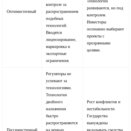
Технологии
контроле за
развиваются, но под
Оптимистичный
распространением
контролем.
подобных
Инвесторы
технологий.
осознанно выбирают
Вводятся
проекты с
лицензирование,
прозрачными
маркировка и
целями.
экспортные
ограничения.
Регуляторы не
успевают за
технологиями.
Технологии
двойного
Рост конфликтов и
назначения
нестабильности.
быстро
Государства
распространяются
вынуждены
Пессимистичный
на черных
вкладывать средства