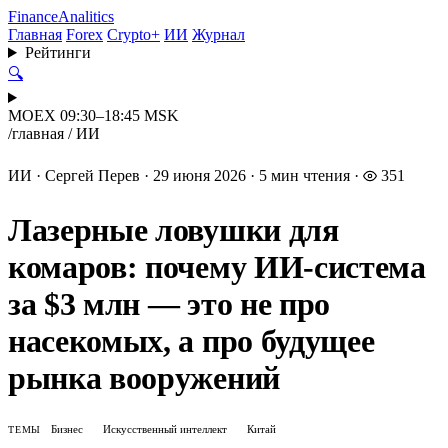
Finance
Analitics
Главная
Forex
Crypto+
ИИ
Журнал
Рейтинги
🔍
MOEX 09:30–18:45 MSK
/
главная
/
ИИ
ИИ
·
Сергей Перев
·
29 июня 2026
·
5 мин чтения
·
351
Лазерные ловушки для
комаров: почему ИИ-система
за $3 млн — это не про
насекомых, а про будущее
рынка вооружений
Бизнес
Искусственный интеллект
Китай
ТЕМЫ