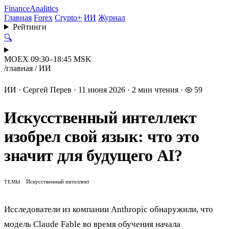
Finance
Analitics
Главная
Forex
Crypto+
ИИ
Журнал
Рейтинги
🔍
MOEX 09:30–18:45 MSK
/
главная
/
ИИ
ИИ
·
Сергей Перев
·
11 июня 2026
·
2 мин чтения
·
59
Искусственный интеллект
изобрел свой язык: что это
значит для будущего AI?
Искусственный интеллект
ТЕМЫ
Исследователи из компании Anthropic обнаружили, что
модель Claude Fable во время обучения начала