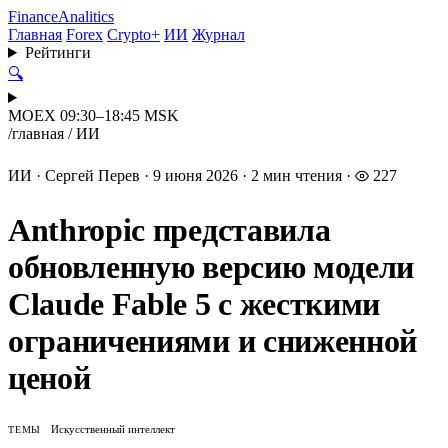
Finance
Analitics
Главная
Forex
Crypto+
ИИ
Журнал
Рейтинги
🔍
MOEX 09:30–18:45 MSK
/
главная
/
ИИ
ИИ
·
Сергей Перев
·
9 июня 2026
·
2 мин чтения
·
227
Anthropic представила
обновленную версию модели
Claude Fable 5 с жесткими
ограничениями и сниженной
ценой
Искусственный интеллект
ТЕМЫ