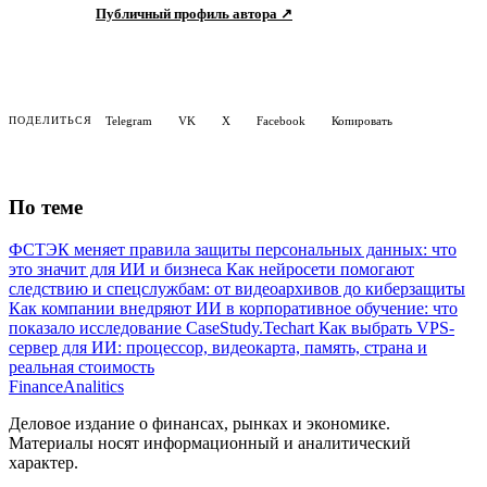
Публичный профиль автора ↗
Telegram
VK
X
Facebook
Копировать
ПОДЕЛИТЬСЯ
По теме
ФСТЭК меняет правила защиты персональных данных: что
это значит для ИИ и бизнеса
Как нейросети помогают
следствию и спецслужбам: от видеоархивов до киберзащиты
Как компании внедряют ИИ в корпоративное обучение: что
показало исследование CaseStudy.Techart
Как выбрать VPS-
сервер для ИИ: процессор, видеокарта, память, страна и
реальная стоимость
Finance
Analitics
Деловое издание о финансах, рынках и экономике.
Материалы носят информационный и аналитический
характер.